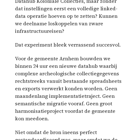
Datahub Koloniale Collecties, maar zonder
dat instellingen eerst een volledige linked-
data operatie hoeven op te zetten? Kunnen
we deelname loskoppelen van zware
infrastructuureisen?
Dat experiment bleek verrassend succesvol.
Voor de gemeente Arnhem bouwden we
binnen 24 uur een nieuwe datahub waarbij
complexe archeologische collectiegegevens
rechtstreeks vanuit bestaande spreadsheets
en exports verwerkt konden worden. Geen
maandenlang implementatietraject. Geen
semantische migratie vooraf. Geen groot
harmonisatieproject voordat de gemeente
kon meedoen.
Niet omdat de bron ineens perfect
gestandaardiseerd was, maar omdat we de