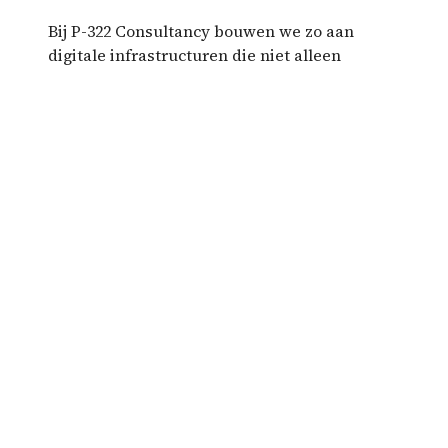
Bij P-322 Consultancy bouwen we zo aan
digitale infrastructuren die niet alleen
functioneren, maar ook begrijpen waarom ze
bestaan – en voor wie.
Licentie
Inhoud:
CC-BY-NC-SA-4.0
Representatie (HTML):
© 2026 Plimpton-
322. Alle rechten voorbehouden.
Deel deze pagina...
E-mail